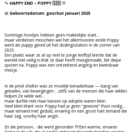
🐾
HAPPY END – POPPY 🇬🇧
💛
📅
Geboortedatum: geschat januari 2025
Sommige hondjes hebben geen makkelijke start…
maar verdienen misschien wel het allermooiste einde.Poppy
werd als puppy gered uit het dodingsstation in de zomer van
2025.
Een plaats waar ze al op veel te jonge leeftijd leerde dat de
wereld niet veilig is.Wat ze daar heeft meegemaakt, liet diepe
sporen na. Poppy was een ontzettend angstig en kwetsbaar
meisje.
In de privé shelter was ze moeilijk benaderbaar — bang van
geluiden, van bewegingen… zelfs van de mensen die haar wilden
helpen.Ze wilde wel…
maar durfde niet.Haar kansen op adoptie waren klein.
Heel klein.Want voor Poppy had je geen “gewone” thuis nodig…
maar iemand met geduld, ervaring en een groot hart.Iemand die
haar zag, voorbij haar angst.
En die persoon… die werd gevonden 💛Een warme, ervaren
dame in de UK, die al eerder getraumatiseerde hondjes opving