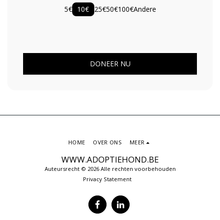
5
€
10
€
25
€
50
€
100
€
Andere
DONEER NU
HOME
OVER ONS
MEER
WWW.ADOPTIEHOND.BE
Auteursrecht © 2026 Alle rechten voorbehouden
Privacy Statement