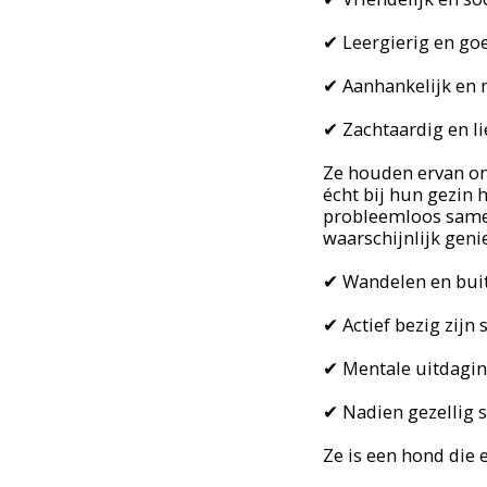
✔ Leergierig en go
✔ Aanhankelijk en 
✔ Zachtaardig en li
Ze houden ervan om 
écht bij hun gezin 
probleemloos samen 
waarschijnlijk geni
✔ Wandelen en buit
✔ Actief bezig zij
✔ Mentale uitdagin
✔ Nadien gezellig 
Ze is een hond die 