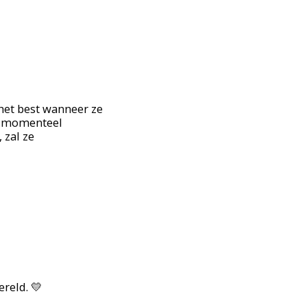
 het best wanneer ze
ft momenteel
 zal ze
ereld. 💛