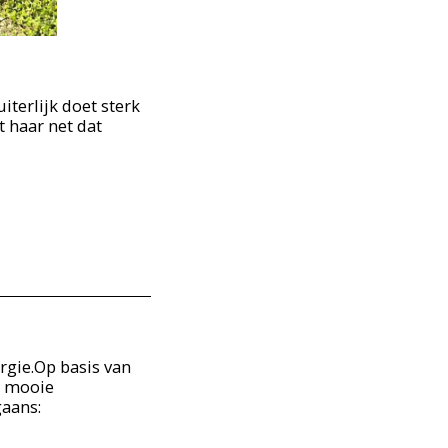
terlijk doet sterk
 haar net dat
ergie.Op basis van
e mooie
gaans: