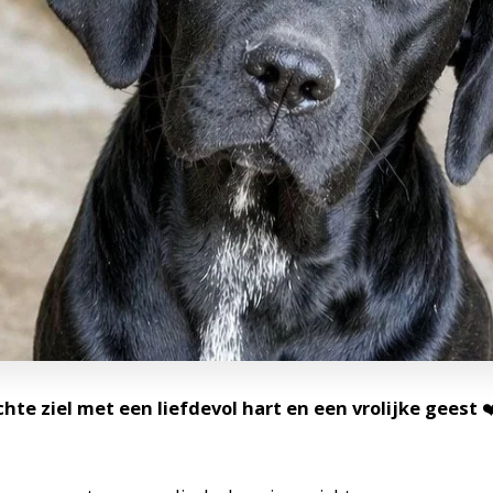
hte ziel met een liefdevol hart en een vrolijke geest
❤