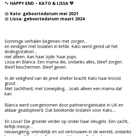
🐾
HAPPY END – KATO & LISSA 💛
📅
Kato: geboortedatum mei 2021
📅
Lissa: geboortedatum maart 2024
Sommige verhalen beginnen met zorgen…
en eindigen met loslaten in liefde. Kato werd gered uit het
dodingsstation…
niet alleen. Aan haar zijde: haar pups.
Lissa en Blanca. Een mama die, ondanks alles, bleef zorgen.
Bleef beschermen. Bleef geven.
In de veiligheid van de privé shelter bracht Kato haar kroost
groot.
Met zachtheid, met toewijding… zoals alleen een mama dat
kan.
Blanca werd overgenomen door partnerorganisatie in UK en
aldaar geadopteerd. Dat betekende loslaten voor Kato....
En Lissa? Die groeide verder op onder haar vleugels. Een zacht,
lieflijk meisje…
nieuwsgierig, vriendelijk en vol vertrouwen in de wereld, ondanks