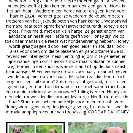
wederom terug achter de tralies te moeten gaan... Al zoveel
vriendjes heeft zij zien komen, maar ook zien gaan... Nooit is
het aan haar... Wederom een harde winter en geen Kerst voor
haar in 2024... Verdrietig zal ze wederom de koude moeten
trotseren van het ijskoude beton van haar kennel... Waarom wil
niemand haar toch opmerken? Hartverscheurend! Honey is een
grote, flinke meid, met een klein hartje. Ze geniet enorm van
aandacht en heeft veel liefde te geef! Voor Honey zijn we op
zoek naar mensen die reeds wat hondenervaring hebben, Honey
wordt graag begeleid door een goed leider en zou daar ook
alles voor doen om die te plezieren en gehoorzamen! Ze is
tevens een intelligente meid! Een tuin(tje) om in te genieten en
fijne wandelingen om ’s avonds moe maar voldaan te kunnen
wegdromen in een knusse, warme mand of op de bank naast
haar baasjes ❤ Een ver weg droom voor haar, maar tich geven
we de hoop niet op voor haar... Misschien zal die droom toch
nog ooit eens uitkomen? Zulk een prachtige hond, met zo een
goed hart, er moet toch iemand zijn die met samen met haar
een mooie toekomst wil opbouwen? 1 ding is zeker, Honey zou
een hele trouwe vriendin voor het leven zijn! Heeft u interesse in
haar? Stuur dan snel een berichtje voor meer info aub. Voor
Honey wordt geen adoptiebijdrage gevraagd, uiteraard is wel de
normale adoptieprocedure van toepassing. CODE AP.DA HONEY