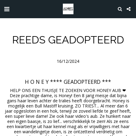
REEDS GEADOPTEERD
16/12/2024
H O N E Y **** GEADOPTEERD ***
HELP ONS EEN THUISJE TE ZOEKEN VOOR HONEY AUB ❤
Deze prachtige dame, is Honey! Een 8 jarig meisje dat bijna
gans haar leven achter de tralies heeft doorgebracht. Honey is
mogelijk een Bull Mastiff kruising. ZO TRIEST... Al meer dan 6
jaar opgesloten in een hok, terwijl ze zoveel liefde te geef heeft,
een super lieve dame! Zie ook haar video's aub. Ze hunkert naar
een eigen baasje, is zo lief... verschrikkelijk te zien! Als ze eens
een kwartiertje uit haar kennel mag als er vrijwilligers met haar
een wandelingetje doen, is ze ontzettend verdrietig om