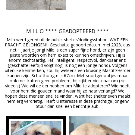
M I L O **** GEADOPTEERD ****
Milo werd gered uit de public shelter/dodingsstation. WAT EEN
PRACHTIGE JONGEN!!! Geschatte geboortedatum mei 2023, dus
net 1 jaartje jong! Milo is een super fijne hond, er zijn geen
juiste woorden om hem exact te kunnen omschrijven. Hij is
enorm zachtaardig, lief, intelligent, respectvol, dankbaar enz.
(geschatte leeftijd volgt nog, is nog een jonge hond). Volgens
uiterlijke kenmerken, zou hij weleens een kruising Mastiff/Herder
kunnen zijn. Schofthoogte is 67cm. Met soortgenootjes maar
ook met katten geen probleem, hij kijkt er niet naar om (zie
video's) Wie wil de eer hebben om Milo te adopteren? Wie heeft
voor hem die gouden mand waar hij zo naar verlangd? We
hopen deze mensen snel te vinden, want het shelterleven maakt
hem erg verdrietig. Heeft u interesse in deze prachtige jongen?
Stuur dan snel een berichtje aub.