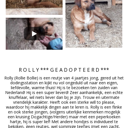
R O L L Y *** G E A D O P T E E R D ***
Rolly (Rollie Bollie) is een reutje van 4 jaartjes jong, gered uit het
dodingsstation en kijkt nu vol ongeduld uit naar een eigen,
liefdevolle, warme thuis! Hij is te bezoeken ten zuiden van
Nederland! Hij is een super lieverd! Zeer aanhankelijk, een echte
knuffelaar, wil niets liever dan bij je zijn. Trouw en uitermate
vriendelijk karakter. Heeft ook een sterke will to please,
waardoor hij makkelijk dingen aan te leren is. Rolly is een flinke
en ook sterke jongen, (volgens uiterlijke kenmerken mogelijk
een kruising Dogachtige/Herder) maar met een peperkoeken
hartje, hij is super lief! Met andere hondjes is individueel te
bekijken, geen reutjes, wel sommige teefjes (met een zacht,